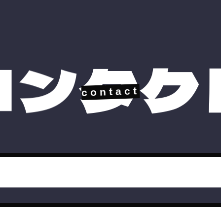
ク
タ
コ
ン