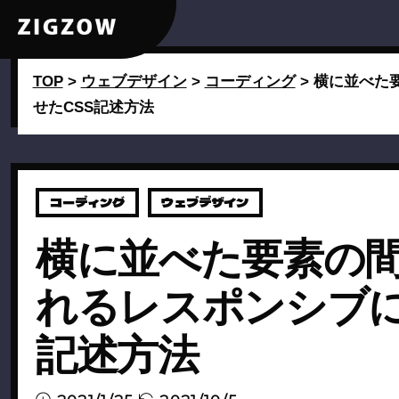
TOP
>
ウェブデザイン
>
コーディング
>
横に並べた
せたCSS記述方法
コーディング
ウェブデザイン
横に並べた要素の
れるレスポンシブに
記述方法