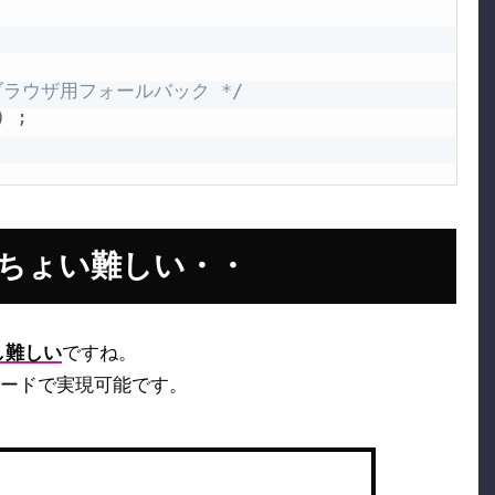
ブラウザ用フォールバック */
)
;
ちょい難しい・・
し難しい
ですね。
ードで実現可能です。