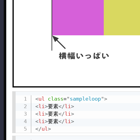
<
ul
class
=
"
sampleloop
"
>
<
li
>
要素
</
li
>
<
li
>
要素
</
li
>
<
li
>
要素
</
li
>
</
ul
>