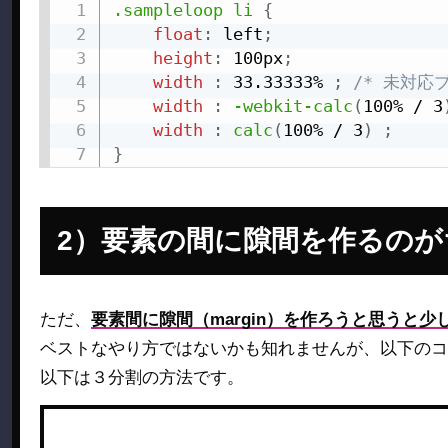
.sampleloop li
{
float
:
 left
;
height
:
 100px
;
width
:
 33.33333% 
;
/* 未対応
width
:
-webkit-calc
(
100% / 3
width
:
calc
(
100% / 3
)
;
}
要素の間に隙間を作るのが
ただ、
要素間に隙間（margin）を作ろうと思うと少
ベストなやり方ではないかも知れませんが、以下のコ
以下は３分割の方法です。