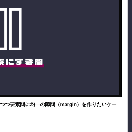
素にすき間
つ要素間に均一の隙間（margin）を作りたい
ケー