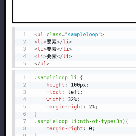
<
ul
class
=
"
sampleloop
"
>
<
li
>
要素
</
li
>
<
li
>
要素
</
li
>
<
li
>
要素
</
li
>
</
ul
>
.sampleloop li
{
height
:
 100px
;
float
:
 left
;
width
:
 32%
;
margin-right
:
 2%
;
}
.sampleloop li:nth-of-type(3n)
{
margin-right
:
 0
;
}