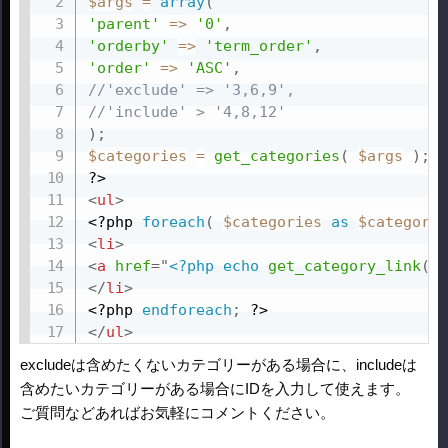
$args
=
array
(
'parent'
=
>
'0'
,
'orderby'
=
>
'term_order'
,
'order'
=
>
'ASC'
,
//'exclude' => '3,6,9',
//'include' > '4,8,12'
)
;
$categories
=
get_categories
(
$args
)
;
?>
<
ul
>
<?php
foreach
(
$categories
as
$category
<
li
>
<
a
href
=
"
<?php
echo
get_category_link
(
$
</
li
>
<?php
endforeach
;
?>
</
ul
>
excludeは含めたくないカテゴリーがある場合に、includeは
含めたいカテゴリーがある場合にIDを入力して使えます。
ご質問などあればお気軽にコメントください。