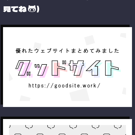
見てね
）