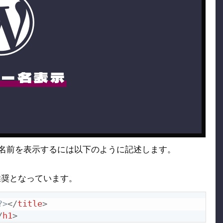
リー名表示
カテゴリーの名前を表示するには以下のように記述します。
すが非推奨となっています。
?>
</
title
>
/
h1
>