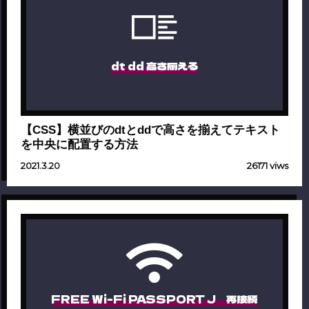
dt dd 高さ揃える
【CSS】横並びのdtとddで高さを揃えてテキスト
を中央に配置する方法
2021.3.20
26171 viws
FREE Wi-Fi PASSPORT J 再接続