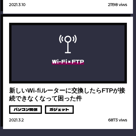
2021.3.10
21198 viws
Wi-Fi × FTP
新しいWi-fiルーターに交換したらFTPが接
続できなくなって困った件
パソコン関係
ガジェット
2021.3.2
6873 viws