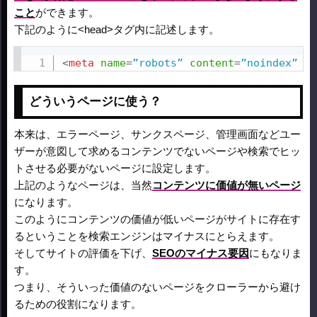
こと
ができます。
下記のように<head>タグ内に記述します。
<
meta
name
=
”robots”
content
=
”noindex”
/>
どういうページに使う？
本来は、エラーページ、サンクスページ、管理画面などユー
ザーが意図して求めるコンテンツでないページや検索でヒッ
トさせる必要がないページに設定します。
上記のようなページは、当然
コンテンツに価値が無いページ
になります。
このようにコンテンツの価値が低いページがサイトに存在す
るということを検索エンジンはマイナスにとらえます。
そしてサイトの評価を下げ、
SEOのマイナス要因
にもなりま
す。
つまり、そういった価値のないページをクローラーから避け
るための役割になります。