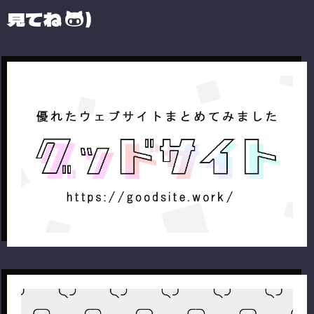
見てね
）