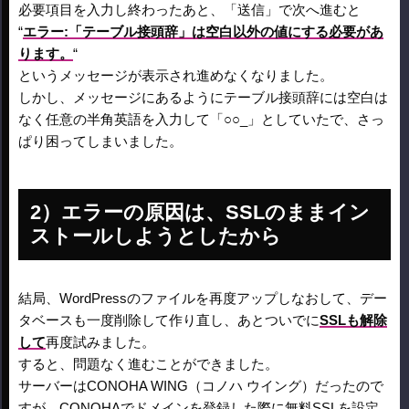
必要項目を入力し終わったあと、「送信」で次へ進むと
“
エラー:「テーブル接頭辞」は空白以外の値にする必要があ
ります。
“
というメッセージが表示され進めなくなりました。
しかし、メッセージにあるようにテーブル接頭辞には空白は
なく任意の半角英語を入力して「○○_」としていたで、さっ
ぱり困ってしまいました。
エラーの原因は、SSLのままイン
ストールしようとしたから
結局、WordPressのファイルを再度アップしなおして、デー
タベースも一度削除して作り直し、あとついでに
SSLも解除
して
再度試みました。
すると、問題なく進むことができました。
サーバーはCONOHA WING（コノハ ウイング）だったので
すが、CONOHAでドメインを登録した際に無料SSLを設定