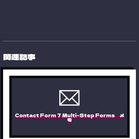
関連記事
Contact Form 7 Multi-Step Forms メ
モ