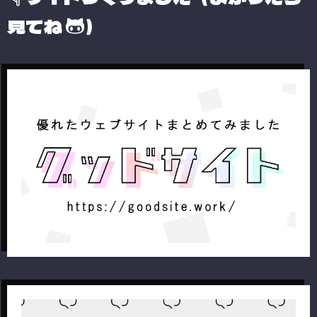
見てね
）