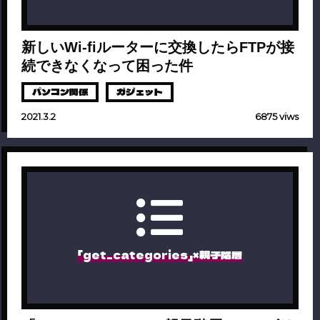
新しいWi-fiルーターに交換したらFTPが接
続できなくなって困った件
パソコン関係
ガジェット
2021.3.2
6875 viws
「get_categories」×親子階層